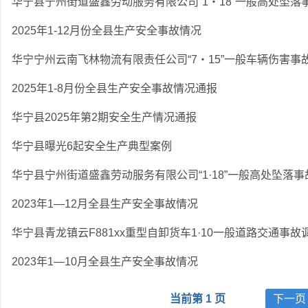
2025年1-12月份全县生产安全事故情况
华宁宁州云南飞林物流有限责任公司“7・15”一般车辆伤害事
2025年1-8月份全县生产安全事故情况通报
华宁县2025年第2期安全生产情况通报
华宁县曝光6起安全生产典型案例
华宁县宁州街道盛鑫劳动服务有限公司“1·18”一般高处坠落
2023年1—12月全县生产安全事故情况
华宁县青龙镇云F881xx重型自卸货车1·10一般道路交通事故
2023年1—10月全县生产安全事故情况
当前第 1 页
下一页