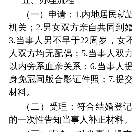
五、办理流程
（一）申请：
1.
内地居民就
机关
；
2.
男女双方
亲自
共同到
3.
当事人男
不早于
22
周岁，女
人双方均无配偶；
5.
当事人双
以内旁系血亲关系；
6.
当事人
身免冠
同版
合影
证件
照；
7
.
提
材料。
（二）受理：
符合结婚登
的一次性告知当事人补正材料