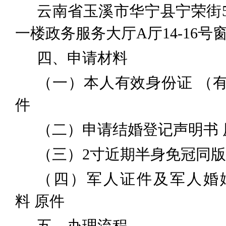
云南省玉溪市华宁县宁荣街
一楼政务服务大厅
A
厅
1
4
-1
6
号
四、申请材料
（一）本人有效
身份证
（
件
（二）申请结婚登记声明书
（三）
2
寸近期半身免冠
同版
（
四
）军人证件及军人婚
料
原件