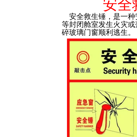
安全
安全救生锤，是一种
等封闭舱室发生火灾或
碎玻璃门窗顺利逃生。