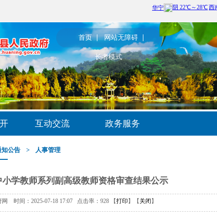
首页
网站无障碍
长者模式
开
互动交流
政务服务
通知公告
>
人事管理
度中小学教师系列副高级教师资格审查结果公示
时间：2025-07-18 17:07 点击率：
928
【
打印
】【
关闭
】