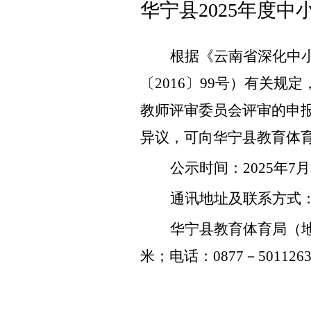
华宁县2025年度
根据《云南省
深化中
〔
20
16
〕
99
号）有关规定
教师评审委员会
评审的申
异议，可向华宁县教育体
公示时间：
202
5
年
7
月
通讯地址及联系方式
华宁县教育体育局（
米
；电话：
0877
－
501126