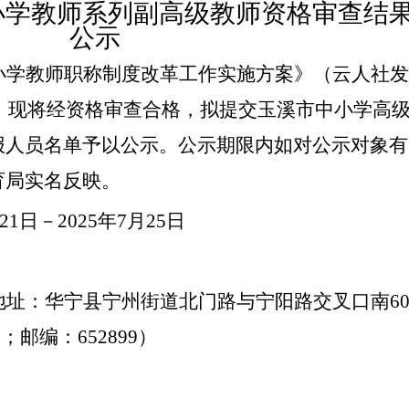
中小学教师系列副高级教师资格审查结
公示
小学教师职称制度改革工作实施方案
》（云人社发
，现将经资格审查合格，拟提交
玉溪市中小学高
报人员名单予以公示。公示期限内如对公示对象有
育局实名反映。
21
日－
202
5
年
7
月
25
日
：
地址：华宁县宁州街道
北门路与宁阳路交叉口南
6
3
；邮编：
652899
）