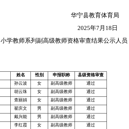
华宁县教育体育
202
5
年
7
月
18
中
小学教师
系列副高级
教师资格审查结果
公示人员
姓名
性别
申报职称
县级资格审查
孙云波
女
副高级教师
通过
胡云珠
女
副高级教师
通过
查丽娟
女
副高级教师
通过
翟庆文
男
副高级教师
通过
戴兴能
男
副高级教师
通过
李红霞
女
副高级教师
通过