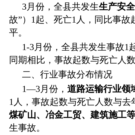
3
月份，全县共发生
生产安全
故”）
1
起、死亡
1
人，同比事故
平。
1-3
月
份
，
全县共发生事故
1
同期相比，事故起数与死亡人
二、行业事故分布情况
1
—
3
月
份
，
道路运输
行业领
1
人，事故起数与死亡人数与去
煤矿山、冶金工贸、建筑施工
生事故。