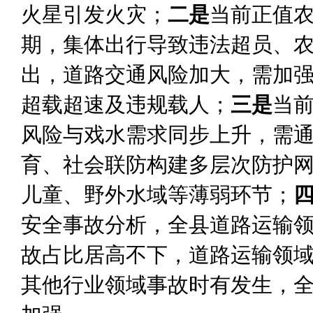
火星引发火灾
；
二是
当前正值
期
，集体出行导致违法超员、
出，道路交通风险
加大
，需加
超载超速及违规载人
；
三是
当
风险与戏水需求同步上升，需
育、社会联防构建多层次防护
儿童、野外水域等薄弱环节
‌；
安全事故分
析，全县道路运输
故占比居高不下，道路运输领
其他行业领域事故时有发生，