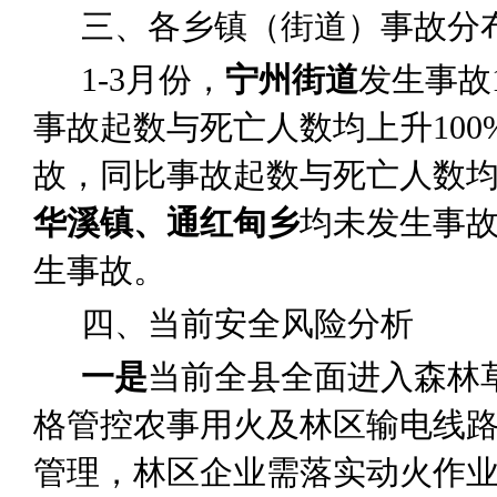
三、
各乡镇（街道）
事故分
1-3
月份，
宁州街道
发生事故
事故起数与死亡人数均上升
100
故，同比事故起数与死亡人数
华溪镇、通红甸乡
均未发生事
生事故。
四、当前安全风险分析
一是
当前
全
县
全面进入森林
格管控农事用火及林区输电线
管理，林区企业需落实动火作