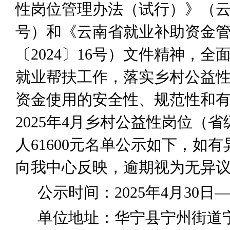
性岗位管理办法（试行）》（
号
）和
《云南省就业补助资金
〔
2024
〕
16
号）
文件精神，全
就业帮扶工作，落实乡村公益
资金使用的安全性、规范性和
2025
年
4
月乡村公益性岗位（省
人
61600
元名单公示如下，
如有
向
我中心
反映
，逾期视为无异
公示时间：
20
25
年
4
月
30
日
—
单位地址：华宁县
宁州街道