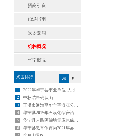
招商引资
旅游指南
泉乡要闻
机构概况
华宁概况
点击排行
总
月
1
2022年华宁县事业单位“人才回引计划”公告
2
中标结果确认函
3
玉溪市通海至华宁至澄江公路建设项目
4
华宁县2015年石漠化综合治理工程坡改梯施工（第一标段)中 选 公 告
5
华宁县人民医院地震应急储备物资采购项目 成交公告
6
华宁县教育体育局2021年县内公开选调中小学教师公告
7
磨豆山景区