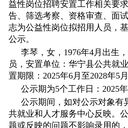
益性岗位招聘安置工作相关要
告、筛选考察、资格审查、面
志为公益性岗位拟招用人员，
公示。
李琴
，
女
，
19
76
年
4
月出生，
员，安置单位：华宁县公共就
置期限：
202
5
年
6
月至
202
8
年
5
公示期为
5
个工作日
：
202
5
年
公示期间，如对公示对象有
共就业和人才服务中心反映。
题或反映的问题不影响录用的