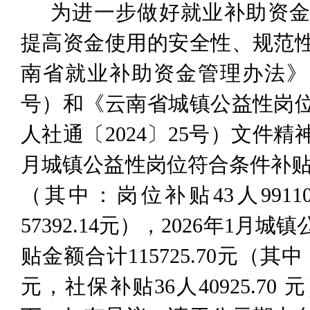
为进一步做好就业补助资
提高资金使用的安全性、规范
南省就业补助资金管理办法》
号）
和《云南省城镇公益性岗
人社通〔
2024
〕
25
号
）
文件精
月城镇公益性岗位符合条件补
（其中：岗位补贴
43
人
9911
57392.14
元），
202
6
年
1
月城镇
贴金额合计
115725.70
元（其中
元，社保补贴
36
人
40925.70
元