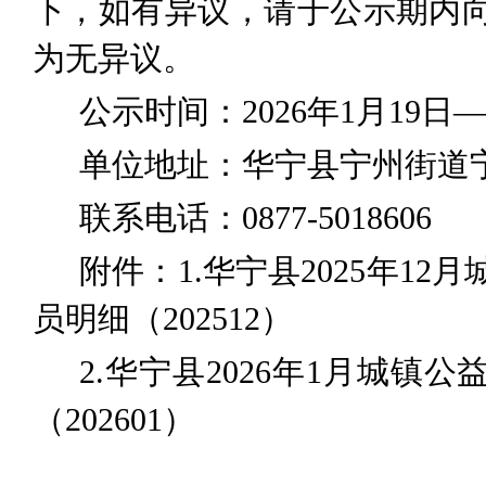
下，如有异议，请
于公示期内
为无异议
。
公示时间：
20
2
6
年
1
月
19
日
—
单位地址：华宁县
宁州街道
联系电话：
0877-5018606
附件：
1.
华宁县
2025
年
12
月
员明细（
2025
12
）
2.
华宁县
202
6
年
1
月城镇公
（
202
601
）