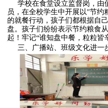
学校在食堂设立监督岗，由
员，在全校学生中开展以
"节约
的
就餐行动
，
孩子们都根据自
盘。
孩子们纷纷表示节约粮食
起！牢记
“
谁知盘中餐，粒粒皆
三、
广播站、班级
文化
进一