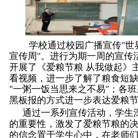
学校通过校园广播宣传
"世
宣传周"。
进行为期一周的宣传
开展
了
《爱粮节粮
从我做起》
看视频，进一步了解了粮食短
"一粥一饭当思来之不易"
；各班
黑板报的方式进一步表达爱粮
通过一系列宣传
活动
，学生
的重要性，激发了爱粮节粮的
的信念置于学生心中，在老师