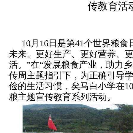
传教育活
10月16日是第41个世界粮
未来。更好生产、更好营养、
活。
”在“
发展粮食产业
，
助力乡
传周
主题指引下
，为
正确引导
俭的生活习惯，
矣马白小学在
1
粮
主题
宣传
教育
系列
活动。