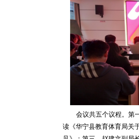
会议共五个议程。第
读《
华宁县教育体育局关
见
》；第三，
赵建文副局