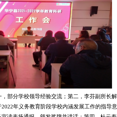
一，
部分
学校领导经验交流；第二，李芬副所长解
于
2022年义务教育阶段学校内涵发展工作的指导
长宣读表扬通报、颁发奖牌并讲话
；第四，杜云寿