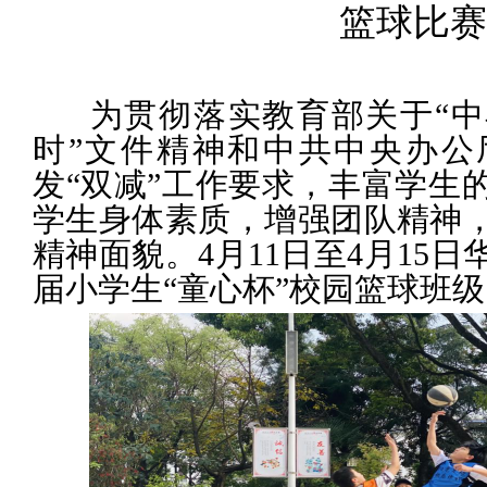
篮球比赛
为贯彻落实教育部关于
“
中
时
”
文件精神和
中共中央办公
发
“
双减
”
工作要求
，
丰富学生
学生身体素质
，增强团队精神
精神面貌。
4
月
11
日
至
4
月
1
5
日
届
小学生
“
童心杯
”
校园
篮球
班级