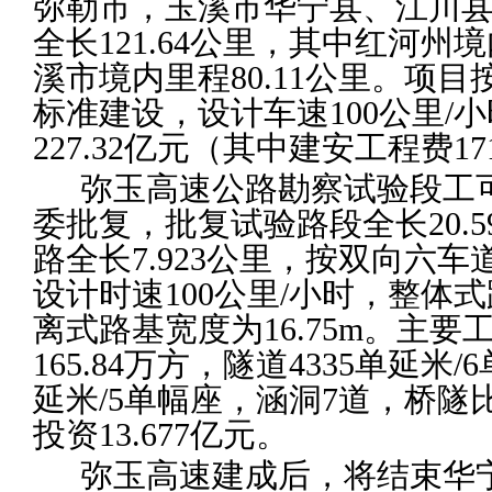
弥勒市，玉溪市华宁县、江川
全长121.64公里，其中红河州境
溪市境内里程80.11公里。项
标准建设，设计车速100公里/
227.32亿元（其中建安工程费17
弥玉高速公路勘察试验段工可
委批复，批复试验路段全长20.
路全长7.923公里，按双向六
设计时速100公里/小时，整体式
离式路基宽度为16.75m。主
165.84万方，隧道4335单延米/
延米/5单幅座，涵洞7道，桥隧比
投资13.677亿元。
弥玉高速建成后，将结束华