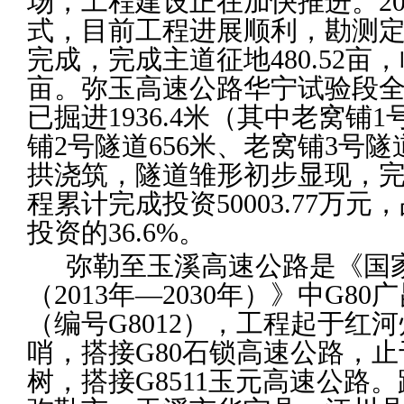
场，工程建设正在加快推进。20
式，目前工程进展顺利，勘测
完成，完成主道征地480.52亩，
亩。弥玉高速公路华宁试验段全长
已掘进1936.4米（其中老窝铺1
铺2号隧道656米、老窝铺3号隧道
拱浇筑，隧道雏形初步显现，完
程累计完成投资50003.77万
投资的36.6%。
弥勒至玉溪高速公路是《国
（2013年—2030年）》中G8
（编号G8012），工程起于红
哨，搭接G80石锁高速公路，
树，搭接G8511玉元高速公路