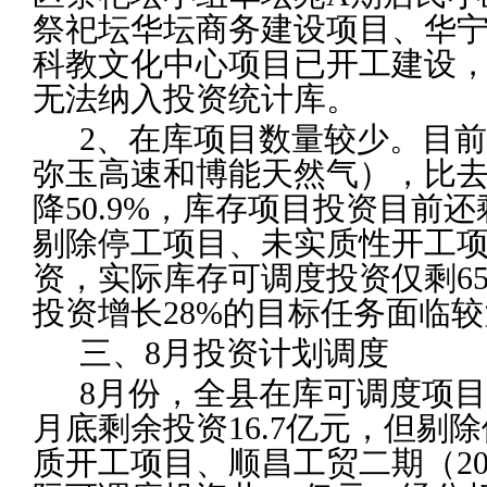
祭祀坛华坛商务建设项目、华
科教文化中心项目已开工建设
无法纳入投资统计库。
2
、
在库项目数量较少。目前
弥玉高速和博能天然气），比
降
50.9%
，库存项目投资目前还
剔除停工项目、未实质性开工
资，实际库存可调度投资仅剩
6
投资增长
28%
的目标任务面临较
三、8月投资计划调度
8
月份，全县在库可调度项目
月底剩余投资16.7亿元，但剔
质开工项目、顺昌工贸二期（202