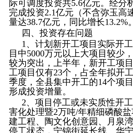
际可调度投资共5.6亿元。经分
完成投资2.1亿元（不含弥玉
量达38.7亿元，同比增长13.2%
四、投资存在问题
1
、计划新开工项目实际开工
目中
5000
万元以上大项目较少
较为突出，上半年，新开工项
工项目仅有
23
个，占全年拟开
季度，全县集中开工的
14
个项
形成投资增量。
2
、
项目停工或未实质性开工。
害化处理暨2万吨/年精细磷酸
建工程、陶文化创意园、月泉
停工状态，宁锦街延长线、华