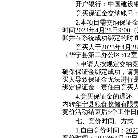
开户银行：中国建设
竞买
保证金交纳
账号
2.
本项目需交纳保证
时间
202
3
年
4
月
28
日
9
:
0
0
（
账并在系统成功绑定的时
竞买人于
202
3
年
4
月
28
（华宁县第二办公区
312
室
3
.
申请人按规定交纳
确保保证金绑定成功，请
买人导致保证金无法进行
绑定保证金，责任由竞买
4
.
竞买
保证金的退还
内
转
华宁县粮食收储有限
竞价
活动结束后
5
个工
作日
七
、
竞价
时间、方式
1
.
自由竞价
时间
：
202