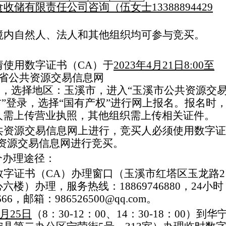
食收储有限责任公司咨询（伍女士
13388894429
境内自然人、法人和其他组织均可参与竞买
。
请
使用数字证书（
CA
）
于
202
3
年
4
月
21
日
8
:
0
0
至
省公共资源交易信息网
），选择地区：玉溪市，进入
“
玉溪市公共资源交
方”登录，选择“国有产权”
进行网上报名
。报名时
人需上传营业执照，其他组织需上传相关证件。
共资源交易信息网上进行，
竞买人
必须使用数字证
资源交易信息网进行
竞买
。
个办理途径：
数字证书（
CA
）
办理窗口
（
玉溪市红塔区玉龙路
2
心六楼
）办理，
服务热线：
18869746880
，
24
小时
666
，邮箱：
986526500@qq.com
。
月
25
日
（
8
：
30-12
：
00
、
14
：
30-18
：
00
）到华