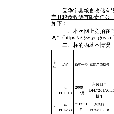
受
华宁县粮食收储有
宁县粮食收储有限责任公
如下：
一、本次网上
竞拍在
网”（
https://ggzy.yn.gov.cn
二
、标的物基本情况
序
标的
购买年份
车辆厂牌型号
号
东风日产
云
2009
年
1
DFL7201AC
L
FHL119
12
月
轿车
云
2012
年
1
东风牌
2
FHL239
月
EQ6381LF10