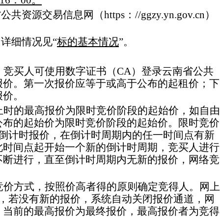
16
：
0
0
。
省公共资源交易信息网（
https
：
//ggzy.yn.gov.cn
）
：详细情况见
“
标的基本情况
”
。
，
竞买人
可使用
数字证书（
CA
）
登录
云南省公共
报价。第一次报价应等于或高于公布的起
租
价；下
报价。
止时的最高报价为限时竞价阶段的起始价，如自由
公布的起始价为限时竞价阶段的起始价。限时竞价
倒计时报价，在倒计时周期内的任一时间点有新
此时间点起开始一个新的倒计时周期，
竞买人
进行
不断进行，直至倒计时周期内无新的报价，网络竞
竞价
方式，按照价高者得的原则确定竞得人。网上
，若没有新的报价，系统自动关闭报价通道，网
，当前的最高报价为最终报价，最高报价者为竞得