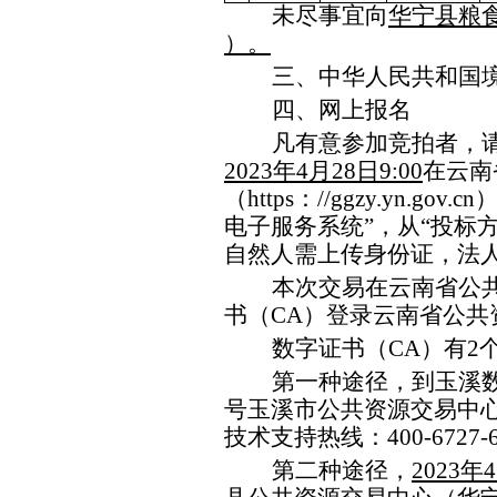
未尽事宜向
华宁县粮
）。
三
、
中华人民共和国
四
、网上报名
凡有意参加
竞拍
者，
202
3
年
4
月
28
日
9
:00
在
云南
（
https
：
//ggzy.yn.gov.cn
电子服务系统
”
，从
“投标
自然人需上传身份证，法
本次
交易
在
云南
省公
书
（
CA
）
登录云南省公共
数字证书（
CA
）有
2
第一种途径，到
玉溪
号玉溪市公共资源交易中
技术支持热线：
400-6727-
第二种途径，
202
3
年
4