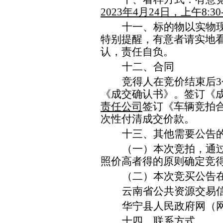
2023
年
4
月
24
日，上午
8:30
十一、标的物以实物
特别提醒，有意者请实地
认，责任自负。
十二、
合同
竞得人在竞价结束后
3
《成交确认书》。签订《
责任公司
签订《车辆竞拍
次性付清成交价款。
十
三
、
其他需要公告
（一）本次
竞拍，
通
照价高者得的原则确定竞
（
二
）本次
竞买
公告
云南省公共资源交易
华宁县人民政府网（
十四
、联系方式