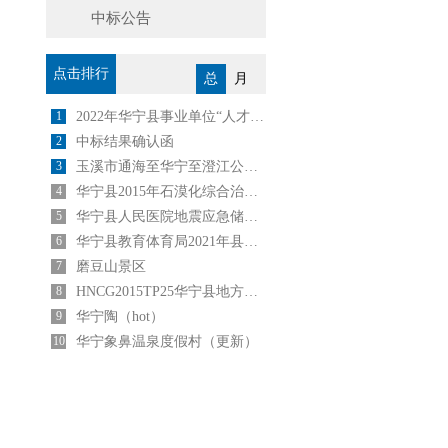
中标公告
点击排行
总
月
1
2022年华宁县事业单位“人才回引计划”公告
2
中标结果确认函
3
玉溪市通海至华宁至澄江公路建设项目
4
华宁县2015年石漠化综合治理工程坡改梯施工（第一标段)中 选 公 告
5
华宁县人民医院地震应急储备物资采购项目 成交公告
6
华宁县教育体育局2021年县内公开选调中小学教师公告
7
磨豆山景区
8
HNCG2015TP25华宁县地方税务局办公设备采购与安装采购中标公告
9
华宁陶（hot）
10
华宁象鼻温泉度假村（更新）