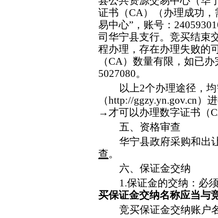
县公共资源交易中心（华
证书（
CA
）（办理成功，
易中心”，账号：
24059301
司华宁县支行。竞买结束
程办理，存在办理失败的
（
CA
）数量有限，如已办
5027080
。
以上
2
个办理途径，均
（
http://ggzy.yn.gov.cn
）进
→
才可以办理
数字证书（
C
五、资格审查
华宁县政府采购和出
查
。
六
、保证金交纳
1.
保证金的交纳：必
买
保证金交纳名称应当与
竞买
保证金交纳账户