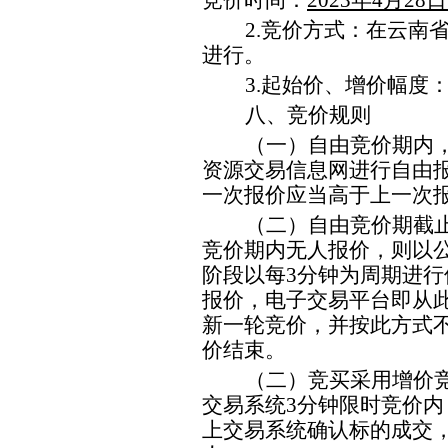
竞价时间：
202
3
年
4
月
28
日
2
.
竞价
方式：
在云南
进行。
3
.
起始价、增价幅度
八、竞价
规则
（一）自由竞价期内
资源交易信息网
进行自由
一次报价应当高于上一次
（二）
自由竞价期截
竞价期内无人报价，则以
阶段以每
3
分钟为周期进行
报价，电子交易平台即从
新一轮竞价，并按此方式
价结束。
（二）
竞买
采用增价
交易系统
3
分钟限时竞价内
上交易系统确认标的成交