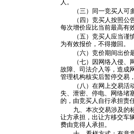
人。
（三）同一
竞买人
可
（四）
竞买人
按照公
每次增价应比当前最高有
（五）
竞买人
应当谨
为有效报价，不得撤回
。
（六）竞价期间出价
（七）因网络入侵、
故障、司法介入等，造成
管理机构核实后暂停交易
（八）在
网上
交易活
失、泄密、停电、网络堵
的，由
竞买人
自行承担责
九、本次交易涉及的
让方承担，出让方移交车
费由竞得人承担。
十、看样方式：有意