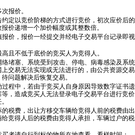
多次报价
。
告约定以竞价阶梯的方式进行竞价，初次应价后的
效报价递增一个加价幅度或其整数倍
。
慎报价，报价一经提交并经电子交易平台记录即视
最高且不低于底价的
竞买人
为竞得人。
网络堵塞、系统受到攻击、停电、病毒感染及系统
网上交易无法实现或无法进行的，由公共资源交易
，待问题解决后恢复交易。
动过程中，若由于
竞买人
自身原因导致数字证书遗
塞等，造成
竞买人
无法
登录
电子交易平台进行竞价
任。
标的税费，出让方移交车辆给竞得人前的税费由出
辆给竞得人后的税费由竞得人承担，车辆过户的税
竞买者请自行到标的物所在地查看。看样时间：