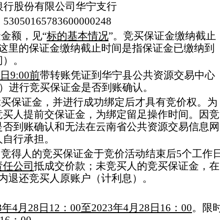
银行股份有限公司华宁支行
：
53050165783600000248
金金额
，
见
“
标的基本情况
”
。
竞买
保证金
缴纳截止
这里的
保证金
缴纳截止时间是指保证金已缴纳到
间）
。
日
9
:
0
0
前
带
转账
凭证
到华宁县公共资源交易中心
）进行
竞买
保证金是否到账确认。
竞买
保证金，
并进行成功绑定后才具有竞价权。为
竞买人提前交保证金，为绑定留足操作时间。因竞
是否到账确认和无法在云南
省公共资源交易信息网
人自行承担。
。
竞得人的
竞买
保证金
于竞价活动结束后
5
个工
作
责任公司
抵成交价款；
未
竞买人
的
竞买
保证金，在
内退还
竞买人
原账户
（
计利息
）。
3
年
4
月
28
日
12
：
00
至
202
3
年
4
月
28
日
16
：
0
0
。限