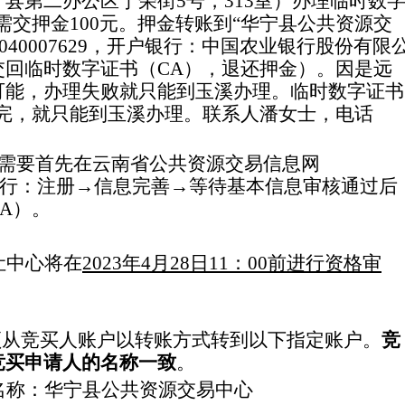
宁县第二办公区宁荣街
5
号，
313
室）办理临时数
需交押金
100
元。押金转账到“华宁县公共资源交
040007629
，开户银行：中国农业银行股份有限
交回临时数字证书（
CA
），退还押金）。因是远
可能，办理失败就只能到玉溪办理。临时数字证书
完，就只能到玉溪办理。联系人潘女士，电话
需要首先在
云南
省公共资源交易信息网
行
：
注册
→
信息完善
→
等待基本信息审核通过后
A
）
。
让中心将在
202
3
年
4
月
28
日
11
：
00
前
进行资格审
须从
竞买人
账户以转账方式
转到
以下指定账户。
竞
竞买
申请人的名称一致
。
名称：华宁县公共资源交易中心