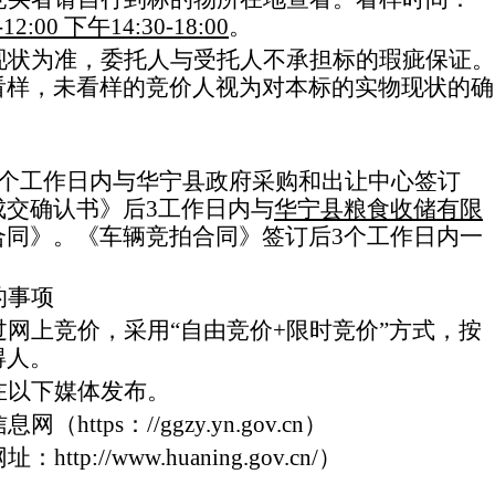
-12:00
下午
14:
3
0-18:00
。
现状为准，委托人与受托人不承担标的瑕疵保证。
看样，未看样的竞价人视为对本标的实物现状的确
个工
作日
内与
华宁县政府采购和出让中心
签订
成交确认书》后
3
工
作日
内
与
华宁县粮食收储有限
合同》。《车辆竞拍合同》签订后
3
个工
作日
内一
的事项
过网上竞价，采用
“自由竞价
+
限时竞价
”
方式，按
得人
。
在以下媒体发布
。
信息网（
https
：
//ggzy.yn.gov.cn
）
网址：
http://www.huaning.gov.cn/
）