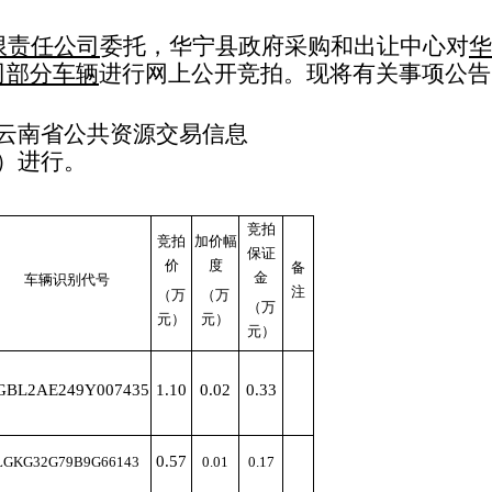
限责任公司
委托，华宁县政府采购和出让中心对
华
司部分车辆
进行
网
上公开
竞拍
。现将有关事项公告
“云南省公共资源交易信息
）
进行。
竞拍
竞拍
加价幅
保证
价
度
备
金
车辆识别代号
注
（万
（万
（万
元）
元）
元）
GBL2AE249Y007435
1
.10
0.0
2
0.
33
0.
57
LGKG32G79B9G66143
0.01
0.
17