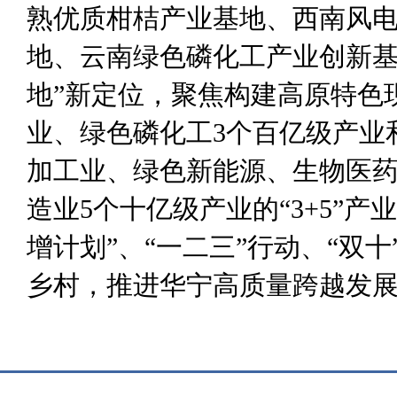
熟优质柑桔产业基地、西南风
地、云南绿色磷化工产业创新
地
”
新定位，
聚焦构建
高原特色
业、绿色磷化工
3
个百亿级产业
加工业、绿色新能源、生物医
造业
5
个十亿级产业的
“
3+5
”
产业
增计划
”
、
“
一二三
”
行动、
“
双十
乡
村，推进华宁高质量跨越发