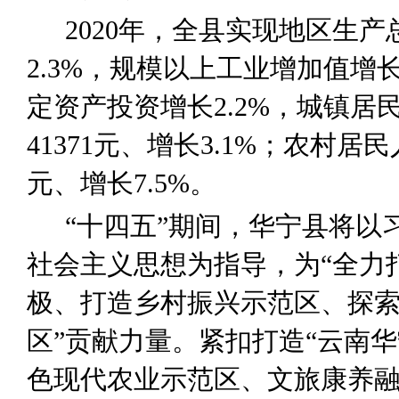
2020
年，全县实现地区生产
2.3%
，
规模以上工业增
加值
增
定资产投资增长
2.2%
，
城镇居
41371
元、增长
3.1%
；
农村居民
元、增长
7.5%
。
“
十四五
”
期间
，华宁县将以
社会主义思想为指导，
为
“
全力
极、打造乡村振兴示范区、探
区
”
贡献力量。
紧扣打造
“
云南华
色现代农业示范区、文旅康养