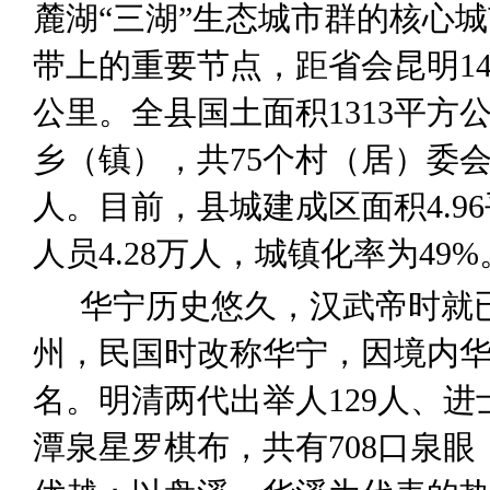
麓湖
“
三湖
”
生态城市群的核心城
带上的重要节点
，
距省会昆明
1
公里。全县国土面积
1313
平方
乡
（
镇
）
，
共
7
5
个村（居）委
人。
目前，
县城建成区面积
4.96
人员
4.28
万人，
城镇化率
为
49
%
华宁历史悠久，汉武帝时就
州，民国时改称华宁，因境内
名。明清两代出举人
129
人
、进
潭泉星罗棋布，共有
708
口
泉眼