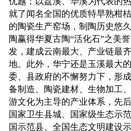
优越；以盘溪、华溪为代表的
就
了闻名全国的优质特早熟柑
的陶瓷生产窑场，制陶历史悠
陶赢得华夏古陶
“
活化石
”
之美誉
发，建成云南最大、产业链最
地。此外
，
华宁还是玉溪
最大
委、县政府的不懈努力
下
，形
备制造、陶瓷建材、生物加工
游文化
为主导的产业体系，
先
国家卫生县城、国家级生态示
国示范县、全国生态文明建设