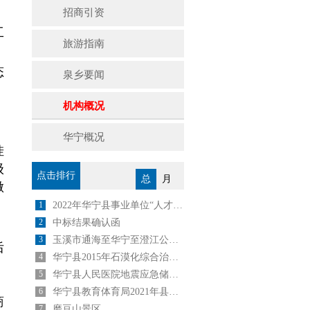
招商引资
工
旅游指南
态
泉乡要闻
机构概况
、
华宁概况
挂
级
点击排行
总
月
做
1
2022年华宁县事业单位“人才回引计划”公告
2
中标结果确认函
3
玉溪市通海至华宁至澄江公路建设项目
后
4
华宁县2015年石漠化综合治理工程坡改梯施工（第一标段)中 选 公 告
、
5
华宁县人民医院地震应急储备物资采购项目 成交公告
；
6
华宁县教育体育局2021年县内公开选调中小学教师公告
商
7
磨豆山景区