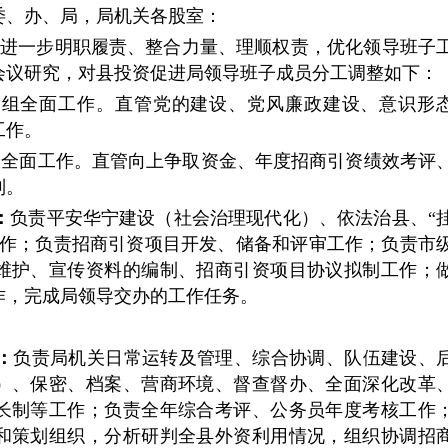
委、办、局，局机关各股室：
进一步明职履责、整合力量、理顺权责，优化领导班子
党组会议研究，对县投资促进局领导班子成员分工调整如下：
党组全面工作。直管党的建设、党风廉政建设、意识形
工作。
政全面工作。直管向上争取资金、年度招商引资绩效考评
制。
：
负责平安华宁建设（社会治理现代化）、依法治县、“
工作；负责招商引资项目开发、储备和评审工作；负责市
维护、宣传资料的编制、招商引资项目协议拟制工作；
作，完成局领导交办的工作任务。
：
负责局机关日常运转及管理、综合协调、队伍建设、
）、保密、档案、营商环境、督查督办、全面深化改革
长制等工作；负责全年综合考评、公务员年度考核工作
和策划组织，分析研判全县外资利用情况，组织协调招