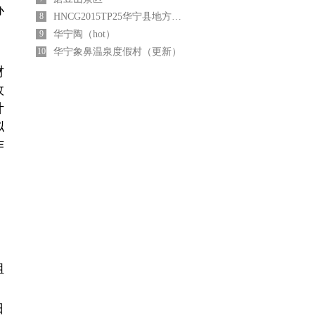
办
8
HNCG2015TP25华宁县地方税务局办公设备采购与安装采购中标公告
9
华宁陶（hot）
10
华宁象鼻温泉度假村（更新）
财
效
计
拟
作
。
组
日