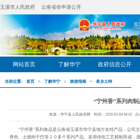
玉溪市人民政府
云南省依申请公开
首
网站首页
了解华宁
政府信息公开
当前位置:
首页
>
了解华宁
>
旅游指南
>
泉乡土特
“宁州香”系列肉制
来源：华宁县人民政府网 时间：2020-02-04 08:02 
“宁州香”系列食品是云南省玉溪市华宁县地方名特产品，公司
脊肉、土猪肉干巴等２０多个系列产品。采用传统工艺精制而成，