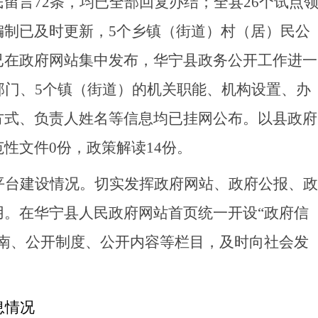
民留言
72
条，均已全部回复办结；全县
26
个试点
编制已及时更新，
5
个乡镇（街道）村（居）民公
已在政府网站集中发布，华宁县政务公开工作进一
部门、
5
个镇（街
道
）的机关职能、机构设置、办
方式、负责人姓名等信息均已挂网公布。以
县
政府
范性文件
0
份，政策解读
14
份。
平台建设情况。
切实发挥政府网站、政府公报、政
用。在华宁县人民政府网站首页统一开设
“政府信
指南、公开制度、公开内容等栏目，及时向社会发
息情况