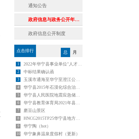
通知公告
政府信息与政务公开年度报告
主
政府信息公开制度
点击排行
总
月
1
2022年华宁县事业单位“人才回引计划”公告
2
中标结果确认函
3
玉溪市通海至华宁至澄江公路建设项目
4
华宁县2015年石漠化综合治理工程坡改梯施工（第一标段)中 选 公 告
5
华宁县人民医院地震应急储备物资采购项目 成交公告
6
华宁县教育体育局2021年县内公开选调中小学教师公告
7
磨豆山景区
应
8
HNCG2015TP25华宁县地方税务局办公设备采购与安装采购中标公告
9
华宁陶（hot）
10
华宁象鼻温泉度假村（更新）