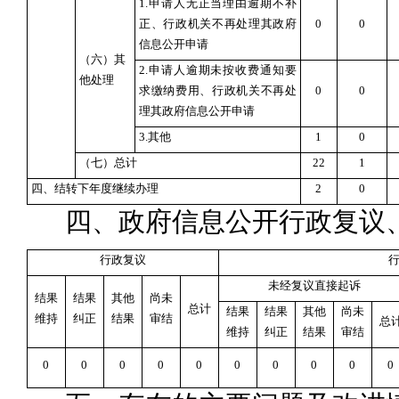
1.申请人无正当理由逾期不补
正、行政机关不再处理其政府
0
0
信息公开申请
（六）其
2.申请人逾期未按收费通知要
他处理
求缴纳费用、行政机关不再处
0
0
理其政府信息公开申请
3.其他
1
0
（七）总计
22
1
四、结转下年度继续办理
2
0
四、政府信息公开行政复议
行政复议
未经复议直接起诉
结果
结果
其他
尚未
总计
结果
结果
其他
尚未
维持
纠正
结果
审结
总
维持
纠正
结果
审结
0
0
0
0
0
0
0
0
0
0