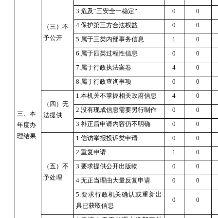
3.危及“三安全一稳定”
0
0
4.保护第三方合法权益
0
0
（三）不
予公开
5.属于三类内部事务信息
1
0
6.属于四类过程性信息
0
0
7.属于行政执法案卷
4
0
8.属于行政查询事项
0
0
1.本机关不掌握相关政府信息
4
0
（四）无
2.没有现成信息需要另行制作
0
0
三、本
法提供
3.补正后申请内容仍不明确
0
0
年度办
理结果
1.信访举报投诉类申请
0
0
2.重复申请
1
0
（五）不
3.要求提供公开出版物
0
0
予处理
4.无正当理由大量反复申请
0
0
5.要求行政机关确认或重新出
0
0
具已获取信息