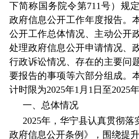
下简称国务院令第
711
号）规
政府信息公开工作年度报告。
公开工作总体情况、主动公开
处理政府信息公开申请情况、
行政诉讼情况、存在的主要问
要报告的事项等六部分组成。
计时限为
202
5
年
1
月
1
日至
202
5
一、总体情况
202
5
年
，
华宁
县认真贯彻落
政府信息公开条例》，围绕提