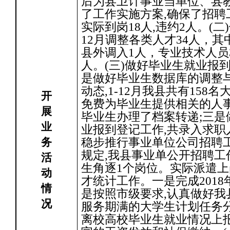
后为县卫计事业当单位、县
了工作实施方案,确保了招聘工
实际到岗18人,违约2人。(
12月调整各类人才34人，其中
县外调入1人，专业技术人员
人。(三)做好毕业生就业报
是做好毕业生数据库的调整
动态,1-12月我县共有158
开
免费为毕业生提供相关的人事
展
毕业生办理了档案转递;三是
业
业报到登记工作,共录入求职人
务
稳步推行事业单位公司招聘
规定,我县事业单公开招聘工作
活
生角逐1个岗位。实际派遣上岗
动
才统计工作。一是完成201
情
是按照市级要求,认真做好我县
况
服务期满的大学生计划任务
离校高校毕业生就业情况上报