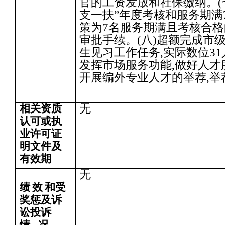
官的工资发放和社保缴纳。(七
支一扶”年度考核和服务期满
策为7名服务期满且考核合格
审批手续。(八)超额完成市级
生见习工作任务,实际数位31人
发挥市场服务功能,做好人
开展编外专业人才的举荐,举
相关资质
无
认可或执
业许可证
明文件及
有效期
无
绩
效
和受
奖惩及诉
讼投诉