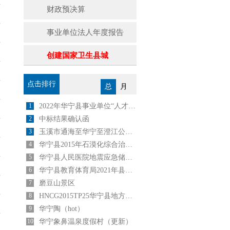
财政预决算
事业单位法人年度报告
创建国家卫生县城
点击排行
总
月
1
2022年华宁县事业单位“人才回引计划”公告
2
中标结果确认函
3
玉溪市通海至华宁至澄江公路建设项目
4
华宁县2015年石漠化综合治理工程坡改梯施工（第一标段)中 选 公 告
5
华宁县人民医院地震应急储备物资采购项目 成交公告
6
华宁县教育体育局2021年县内公开选调中小学教师公告
7
磨豆山景区
8
HNCG2015TP25华宁县地方税务局办公设备采购与安装采购中标公告
9
华宁陶（hot）
10
华宁象鼻温泉度假村（更新）