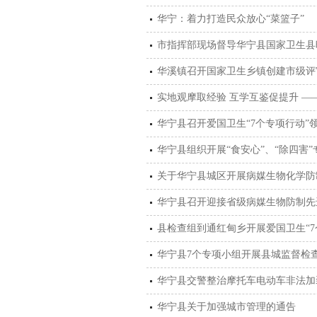
华宁：着力打造民众放心“菜篮子”
市指挥部现场督导华宁县国家卫生县
华溪镇召开国家卫生乡镇创建市级评
实地观摩取经验 互学互鉴促提升 
华宁县召开爱国卫生“7个专项行动”
华宁县组织开展“食安心”、“除四害
关于华宁县城区开展病媒生物化学防
华宁县召开迎接省级病媒生物防制先
县检查组到通红甸乡开展爱国卫生“7
华宁县7个专项小组开展县城监督检
华宁县交警整治摩托车电动车非法加
华宁县关于加强城市管理的通告