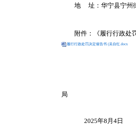
地
址：华宁县宁州
附件：
《履行行政处
履行行政处罚决定催告书 (吴自红.docx
局
2025
年
8
月
4
日