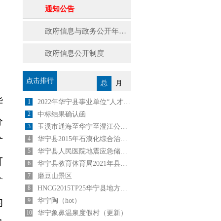
通知公告
政府信息与政务公开年度报告
政府信息公开制度
，
点击排行
总
月
华
1
2022年华宁县事业单位“人才回引计划”公告
2
中标结果确认函
分
3
玉溪市通海至华宁至澄江公路建设项目
4
华宁县2015年石漠化综合治理工程坡改梯施工（第一标段)中 选 公 告
矿
5
华宁县人民医院地震应急储备物资采购项目 成交公告
可
6
华宁县教育体育局2021年县内公开选调中小学教师公告
7
磨豆山景区
矿
8
HNCG2015TP25华宁县地方税务局办公设备采购与安装采购中标公告
的
9
华宁陶（hot）
10
华宁象鼻温泉度假村（更新）