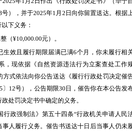
于
2025
年
1
月
2
日作出《行政处罚决定书》（华宁
3
号），并于
2025
年
1
月
2
日向你
留置
送达。根据
行以下义务：
元整（
¥10,000.00
元）。
已生效且履行期限届满已满
6
个月，你未履行相
系，现依据
《自然资源违法行为立案查处工作
的方式
依法向你公告送达《履行行政处罚决定催
5
〕
1
2
号
），公告期限
30
日，
催告你在本公告发
行政处罚决定书中确定的义务。
国行政强制法》第五十四条
“
行政机关申请人民
当事人履行义务。催告书送达十日后当事人仍未