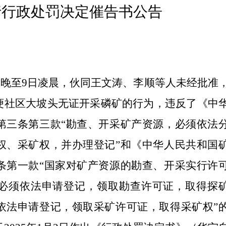
行行政处罚决定催告书公告
夜晚至
9
日凌晨，伙同王文涛、李顺等人未经批准
埂社区大坡头无证开采磷矿
的行为，
违反了《中
第三条第
三
款
“
勘查、开采矿产资源，必须依法
权、采矿权，并办理登记
”
和
《
中华
人民共和国
条第一款
“
国家对矿产资源的勘查、开采实行许
必须依法申请登记，领取勘查许可证，取得探
依法申请登记，领取采矿许可证，取得采矿权
”