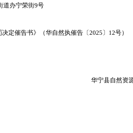
街道办宁荣街
9
号
罚决定催告书》（华自然执催告〔
2025
〕
1
2
号
）
华宁县自然资