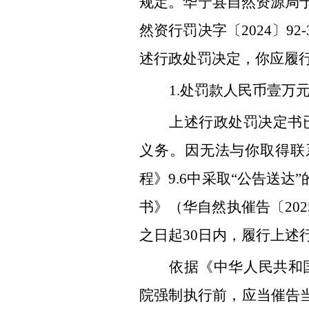
规定
。华宁县自然资源局
然资行罚决字〔
2024
〕
92-
述行政处罚决定，你应履
1.
处罚款人民币壹万
上述行政处罚决定书
义务。因无法与你取得联
程》
9.6
中
采取
“
公告送达
”
书》（华自然执催告〔
202
之日起
30
日内，履行上述
依据
《中华人民共和
院强制执行前，应当催告